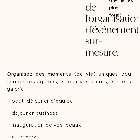
(même les
de
plus
fous)
.
l'organisatio
d'événement
sur-
mesure.
Organisez des moments (de vie) uniques
pour
souder vos équipes, éblouir vos clients, épater la
galerie !
– petit-déjeuner d’équipe
– déjeuner business
– inauguration de vos locaux
– afterwork